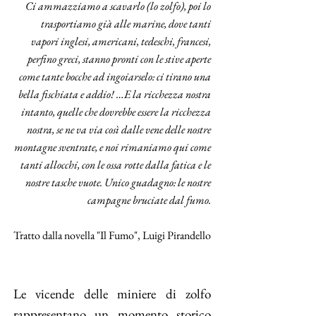
Ci ammazziamo a scavarlo (lo zolfo), poi lo
trasportiamo già alle marine, dove tanti
vapori inglesi, americani, tedeschi, francesi,
perfino greci, stanno pronti con le stive aperte
come tante bocche ad ingoiarselo: ci tirano una
bella fischiata e addio! …E la ricchezza nostra
intanto, quelle che dovrebbe essere la ricchezza
nostra, se ne va via così dalle vene delle nostre
montagne sventrate, e noi rimaniamo qui come
tanti allocchi, con le ossa rotte dalla fatica e le
nostre tasche vuote. Unico guadagno: le nostre
campagne bruciate dal fumo.
Tratto dalla novella "Il Fumo", Luigi Pirandello
Le vicende delle miniere di zolfo
rappresentano un momento storico