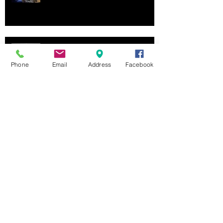
WORKSHOP SULL'AUTORITRATTO
FOTOGRAFICO
Phone
Email
Address
Facebook
Archive
maggio 2020
(1)
1 post
aprile 2020
(1)
1 post
agosto 2017
(1)
1 post
novembre 2016
(1)
1 post
settembre 2016
(1)
1 post
febbraio 2016
(1)
1 post
dicembre 2015
(1)
1 post
agosto 2015
(3)
3 post