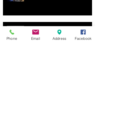
WORKSHOP SULL'AUTORITRATTO
FOTOGRAFICO
Phone
Email
Address
Facebook
Archive
maggio 2020
(1)
1 post
aprile 2020
(1)
1 post
agosto 2017
(1)
1 post
novembre 2016
(1)
1 post
settembre 2016
(1)
1 post
febbraio 2016
(1)
1 post
dicembre 2015
(1)
1 post
agosto 2015
(3)
3 post